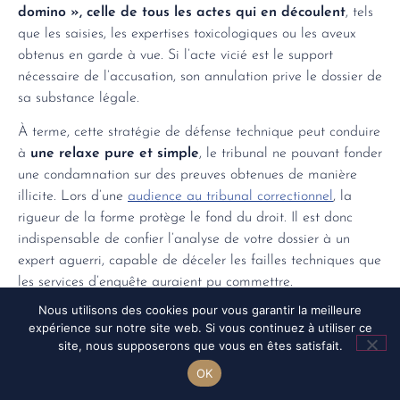
domino », celle de tous les actes qui en découlent
, tels
que les saisies, les expertises toxicologiques ou les aveux
obtenus en garde à vue. Si l’acte vicié est le support
nécessaire de l’accusation, son annulation prive le dossier de
sa substance légale.
À terme, cette stratégie de défense technique peut conduire
à
une relaxe pure et simple
, le tribunal ne pouvant fonder
une condamnation sur des preuves obtenues de manière
illicite. Lors d’une
audience au tribunal correctionnel
, la
rigueur de la forme protège le fond du droit. Il est donc
indispensable de confier l’analyse de votre dossier à un
expert aguerri, capable de déceler les failles techniques que
les services d’enquête auraient pu commettre.
Nous utilisons des cookies pour vous garantir la meilleure
expérience sur notre site web. Si vous continuez à utiliser ce
site, nous supposerons que vous en êtes satisfait.
OK