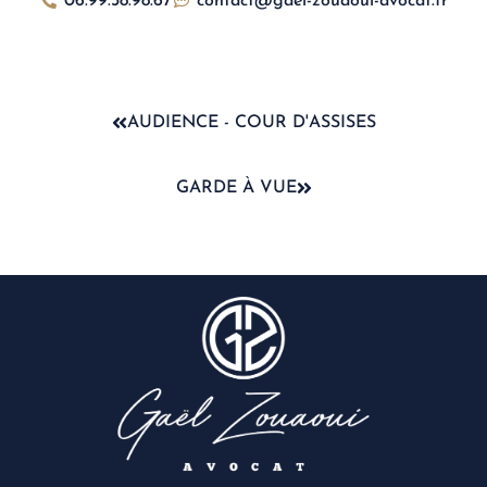
06.99.38.98.67
contact@gael-zouaoui-avocat.fr
AUDIENCE - COUR D'ASSISES
GARDE À VUE